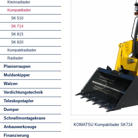
Kleinradlader
Kompaktlader
SK 510
SK 714
SK 815
SK 820
Kompaktradlader
Radlader
Planierraupen
Muldenkipper
Walzen
Verdichtungstechnik
Teleskopstapler
Dumper
Schnellmontagekrane
KOMATSU Kompaktlader SK714
Anbauwerkzeuge
Finanzierung