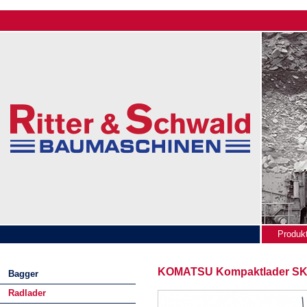
Produk
News
KOMATSU
Kompaktlader S
Bagger
Radlader