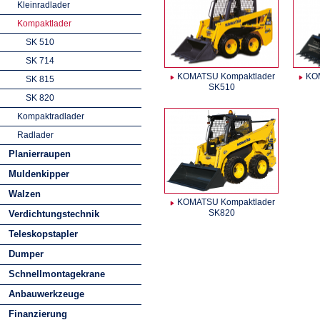
Kleinradlader
Kompaktlader
SK 510
SK 714
KOMATSU Kompaktlader
KO
SK 815
SK510
SK 820
Kompaktradlader
Radlader
Planierraupen
Muldenkipper
Walzen
KOMATSU Kompaktlader
SK820
Verdichtungstechnik
Teleskopstapler
Dumper
Schnellmontagekrane
Anbauwerkzeuge
Finanzierung