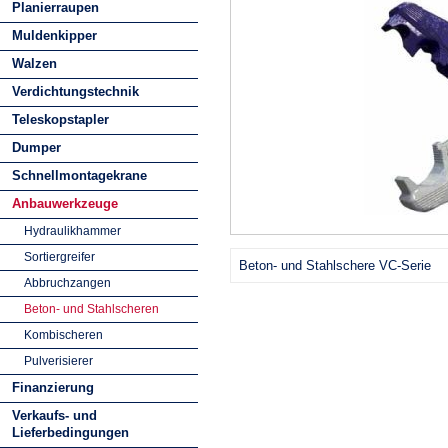
Planierraupen
Muldenkipper
Walzen
Verdichtungstechnik
Teleskopstapler
Dumper
Schnellmontagekrane
Anbauwerkzeuge
Hydraulikhammer
Sortiergreifer
Beton- und Stahlschere VC-Serie
Abbruchzangen
Beton- und Stahlscheren
Kombischeren
Pulverisierer
Finanzierung
Verkaufs- und
Lieferbedingungen