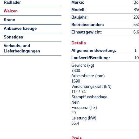
Radlader
Marke:
Bo
Modell:
BW
Walzen
Baujahr:
20
Krane
Betriebsstunden:
55
Anbauwerkzeuge
Einsatzgewicht:
6,6
Sonstiges
Details
Verkaufs- und
Allgemeine Bewertung:
1
Lieferbedingungen
Laufwerk/Bereifung:
10
Gewicht (kg)
7800
Arbeitsbreite (mm)
1690
Verdichtungskraft (kN)
112 / 74
Stampffussbandage
Nein
Frequenz (Hz)
29
Leistung (kW)
55,4
Preis